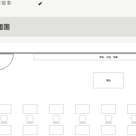
線投影
✔︎
面圖