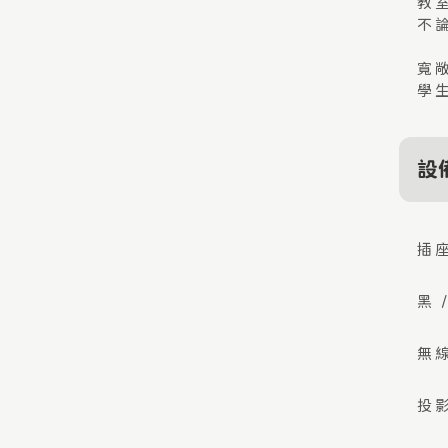
教
不
寬
學
設
插
黑 
無
投