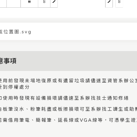
載位置圖.svg
意事項
使用前發現未場地復原或有遺留垃圾請儘速至資管系辦公
受到停權處分
如使用時發現有設備損壞請儘速至系辦找技士通知修繕
白板筆沒水、粉筆耗盡或板擦損壞可至系辦找工讀生或助
若需借用筆電、簡報筆、延長線或VGA線等，可憑學生