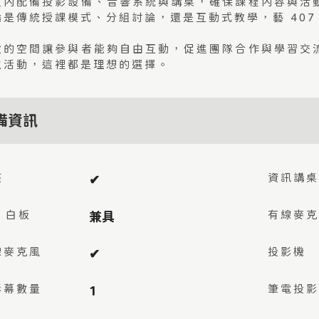
室內配備投影設備、音響系統與講桌，確保課程內容與活
論是傳統授課模式、分組討論，還是互動式教學，藝 407
敞的空間讓參與者能夠自由互動，促進團隊合作與學習交
生活動，這裡都是理想的選擇。
備資訊
座
資訊講桌
✔︎
/ 白板
有線麥克
兼具
線麥克風
投影機
✔︎
影幕數量
筆電投影
1