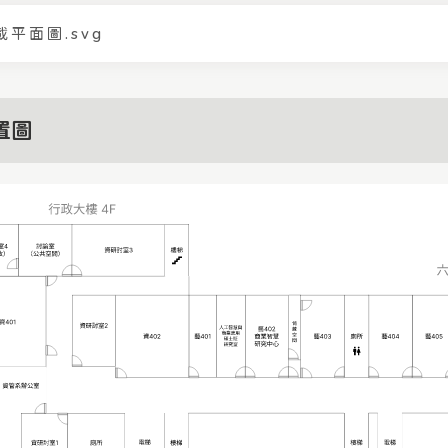
載平面圖.svg
置圖